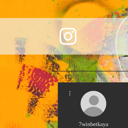
More actions
7winbetkaya