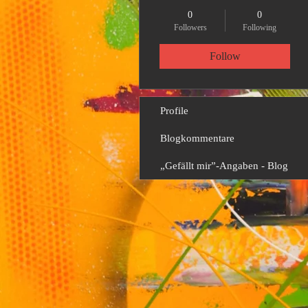
0
0
Followers
Following
Follow
Profile
Blogkommentare
„Gefällt mir”-Angaben - Blog