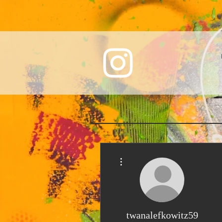
More actions
twanalefkowitz59