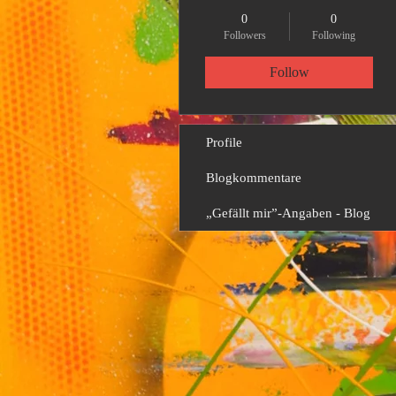
0
0
Followers
Following
Follow
Profile
Blogkommentare
„Gefällt mir”-Angaben - Blog