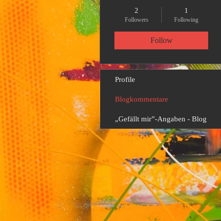
2
1
Followers
Following
Follow
Profile
Blogkommentare
„Gefällt mir”-Angaben - Blog