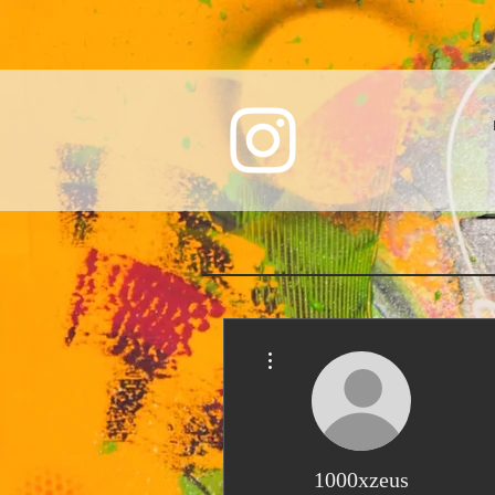
More actions
1000xzeus