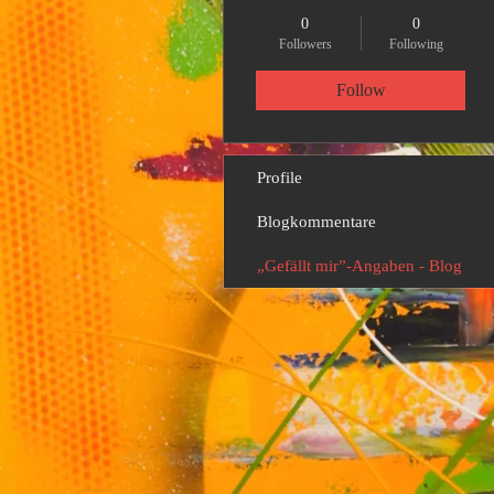
0
0
Followers
Following
Follow
Profile
Blogkommentare
„Gefällt mir”-Angaben - Blog