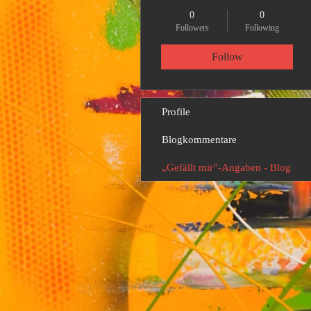
0
0
Followers
Following
Follow
Profile
Blogkommentare
„Gefällt mir”-Angaben - Blog